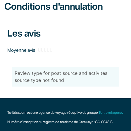
Conditions d'annulation
Les avis





Moyenne avis
Review type for post source and activites
source type not found
To-ibiza.com est une agence de voyage réceptive du groupe
To-travel.agency
Numéro d’inscription au registre de tourisme de Catalunya : GC-004813