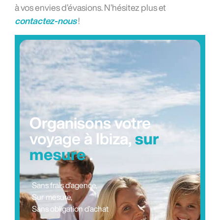
à vos envies d’évasions. N’hésitez plus et
contactez-nous
!
Organisons votre
voyage à Ibiza,
sur
mesure
.
Sans frais d’agence,
Sur mesure,
Sans obligation d’achat