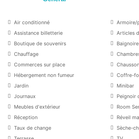
Air conditionné
Armoire/
Assistance billetterie
Articles d
Boutique de souvenirs
Baignoire
Chauffage
Chambres
Commerces sur place
Chausso
Hébergement non fumeur
Coffre-fo
Jardin
Minibar
Journaux
Peignoir 
Meubles d'extérieur
Room Ser
Réception
Réveil ma
Taux de change
Sèche-ch
Terrasse
TV