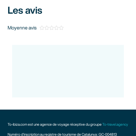
Les avis
Moyenne avis





To-ibiza.com est une agence de voyage réceptive du groupe
To-travel.agency
Numéro d’inscription au registre de tourisme de Catalunya : GC-004813