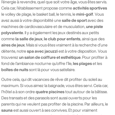
l’énergie à revendre, quel que soit votre âge, vous êtes servis.
Cela car, l’établissement propose comme
activités sportives
le volley de plage, le basket ball, le tennis, le
mini-golf
. Vous
avez aussi à votre disponibilité une
salle de sport
avec des
machines de cardiovasculaire et de musculation,
une piste
polyvalente
. Il y a également les jeux destinés aux petits
comme
la salle de jeux
,
le club pour enfants
, ainsi que des
aires de jeux
. Mais si vous êtes vraiment à la recherche d’une
détente, notre
spa avec jacuzzi
est à votre disposition. Vous
trouverez
un salon de coiffure et esthétique
. Pour profiter à
fond de l’ambiance nocturne qu’offre l’île,
les plages
et les
boîtes de nuits
sont là pour vous satisfaire.
Outre cela, qui dit vacances de rêve dit profiter du soleil au
maximum. Si vous aimez la baignade, vous êtes servi. Cela car,
l’hôtel a à son ordre
quatre piscines
tout autour de la bâtisse.
Des transats et des parasols sont aussi ouverts pour les
parents qui ne veulent pas profiter de la piscine. Par ailleurs, le
sauna
est aussi ouvert à ses convives. Et pour vraiment