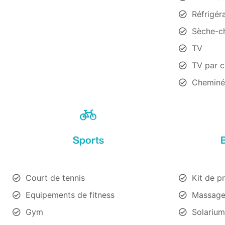
Réfrigér
Sèche-c
TV
TV par c
Cheminé
Sports
Court de tennis
Kit de p
Equipements de fitness
Massag
Gym
Solarium