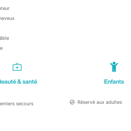
ateur
heveux
âble
e
Beauté & santé
Enfants
Réservé aux adultes
remiers secours
e