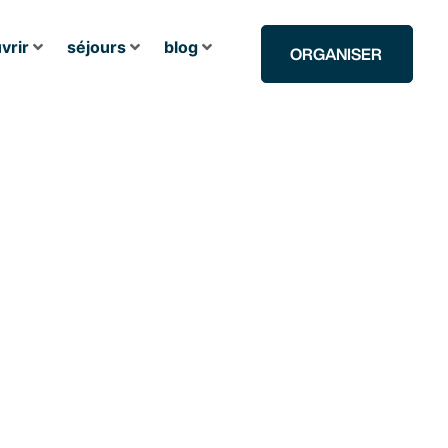
vrir
séjours
blog
ORGANISER