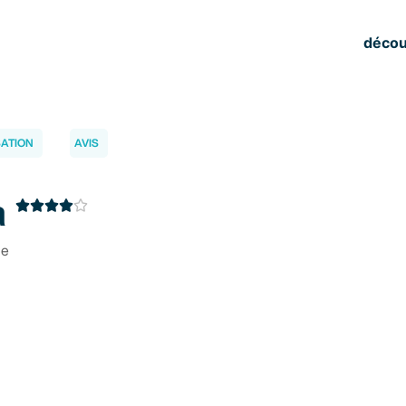
décou
SATION
AVIS
a





ne